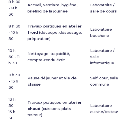
8 h 00
Accueil, vestiaire, hygiène,
Laboratoire /
- 8 h
briefing de la journée
salle de cours
30
8 h 30
Travaux pratiques en
atelier
Laboratoire
- 10 h
froid
(découpe, désossage,
boucherie
30
préparation)
10 h
Laboratoire /
Nettoyage, traçabilité,
30 - 11
salle
compte-rendu écrit
h 30
informatique
11 h 30
Pause déjeuner et
vie de
Self, cour, salle
- 13 h
classe
commune
30
13 h
Travaux pratiques en
atelier
30 -
Laboratoire
chaud
(cuissons, plats
15 h
cuisine/traiteur
traiteur)
30