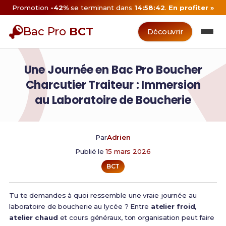
Promotion
-42%
se terminant dans
14:58:41
.
En profiter »
Bac Pro
BCT
Découvrir
Une Journée en Bac Pro Boucher
Charcutier Traiteur : Immersion
au Laboratoire de Boucherie
Par
Adrien
Publié le
15 mars 2026
BCT
Tu te demandes à quoi ressemble une vraie journée au
laboratoire de boucherie au lycée ? Entre
atelier froid
,
atelier chaud
et cours généraux, ton organisation peut faire