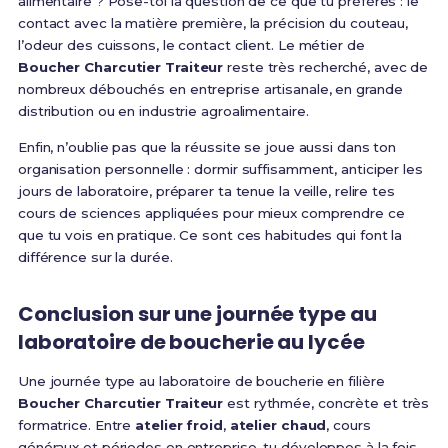
alimentaire ? Pose-toi la question de ce que tu préfères : le
contact avec la matière première, la précision du couteau,
l’odeur des cuissons, le contact client. Le métier de
Boucher Charcutier Traiteur
reste très recherché, avec de
nombreux débouchés en entreprise artisanale, en grande
distribution ou en industrie agroalimentaire.
Enfin, n’oublie pas que la réussite se joue aussi dans ton
organisation personnelle : dormir suffisamment, anticiper les
jours de laboratoire, préparer ta tenue la veille, relire tes
cours de sciences appliquées pour mieux comprendre ce
que tu vois en pratique. Ce sont ces habitudes qui font la
différence sur la durée.
Conclusion sur une journée type au
laboratoire de boucherie au lycée
Une journée type au laboratoire de boucherie en filière
Boucher Charcutier Traiteur
est rythmée, concrète et très
formatrice. Entre
atelier froid
,
atelier chaud
, cours
généraux et périodes en entreprise, tu développes à la fois